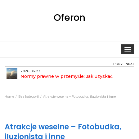
Oferon
Toggle
navigat
PREV
NEXT
2026-06-23
Normy prawne w przemyśle: Jak uzyskać
pozwolenie na emisję?
aut
Home
Bez kategorii
Atrakcje weselne – Fotobudka, iluzjonista i inne
Atrakcje weselne – Fotobudka,
iluzjonista i inne