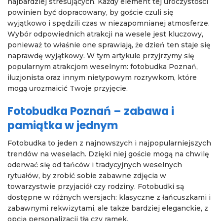
najbardziej stresujących. Każdy element tej uroczystości
powinien być dopracowany, by goście czuli się
wyjątkowo i spędzili czas w niezapomnianej atmosferze.
Wybór odpowiednich atrakcji na wesele jest kluczowy,
ponieważ to właśnie one sprawiają, że dzień ten staje się
naprawdę wyjątkowy. W tym artykule przyjrzymy się
popularnym atrakcjom weselnym: fotobudka Poznań,
iluzjonista oraz innym nietypowym rozrywkom, które
mogą urozmaicić Twoje przyjęcie.
Fotobudka Poznań – zabawa i
pamiątka w jednym
Fotobudka to jeden z najnowszych i najpopularniejszych
trendów na weselach. Dzięki niej goście mogą na chwilę
oderwać się od tańców i tradycyjnych weselnych
rytuałów, by zrobić sobie zabawne zdjęcia w
towarzystwie przyjaciół czy rodziny. Fotobudki są
dostępne w różnych wersjach: klasyczne z łańcuszkami i
zabawnymi rekwizytami, ale także bardziej eleganckie, z
opcją personalizacji tła czy ramek.