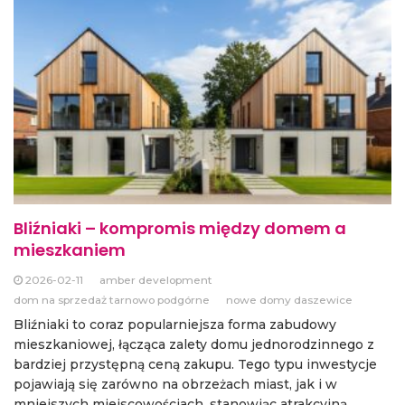
Bliźniaki – kompromis między domem a
mieszkaniem
2026-02-11
amber development
dom na sprzedaż tarnowo podgórne
nowe domy daszewice
Bliźniaki to coraz popularniejsza forma zabudowy
mieszkaniowej, łącząca zalety domu jednorodzinnego z
bardziej przystępną ceną zakupu. Tego typu inwestycje
pojawiają się zarówno na obrzeżach miast, jak i w
mniejszych miejscowościach, stanowiąc atrakcyjną