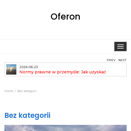
Oferon
Toggle
navigat
PREV
NEXT
2026-06-23
Normy prawne w przemyśle: Jak uzyskać
pozwolenie na emisję?
aut
Home
Bez kategorii
Bez kategorii