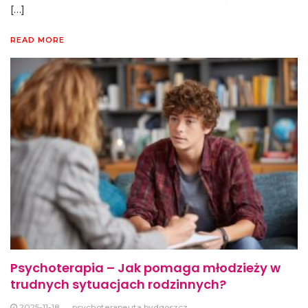
[…]
READ MORE
Psychoterapia – Jak pomaga młodzieży w
trudnych sytuacjach rodzinnych?
2025-11-18
psychoterapeuta bydgoszcz