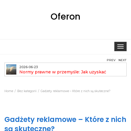
Oferon
Toggle
navigat
PREV
NEXT
2026-06-23
Normy prawne w przemyśle: Jak uzyskać
pozwolenie na emisję?
aut
Home
Bez kategorii
Gadżety reklamowe – Które z nich są skuteczne?
Gadżety reklamowe – Które z nich
są skuteczne?