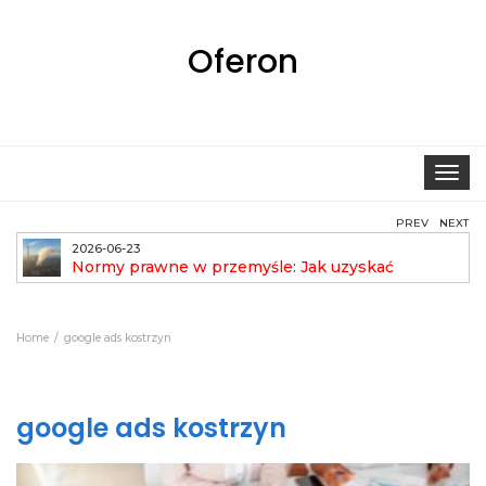
Oferon
Toggle
navigat
PREV
NEXT
2026-06-23
Normy prawne w przemyśle: Jak uzyskać
pozwolenie na emisję?
aut
Home
google ads kostrzyn
google ads kostrzyn