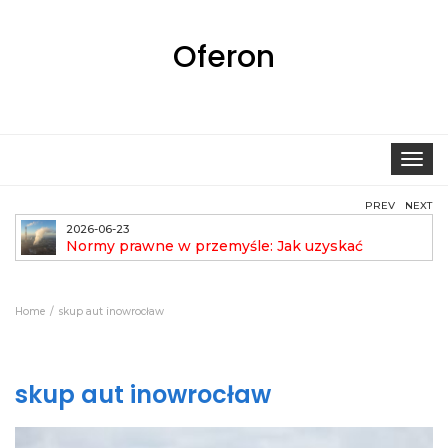
Oferon
Toggle
navigat
PREV
NEXT
2026-06-23
Normy prawne w przemyśle: Jak uzyskać
pozwolenie na emisję?
aut
Home
skup aut inowrocław
skup aut inowrocław