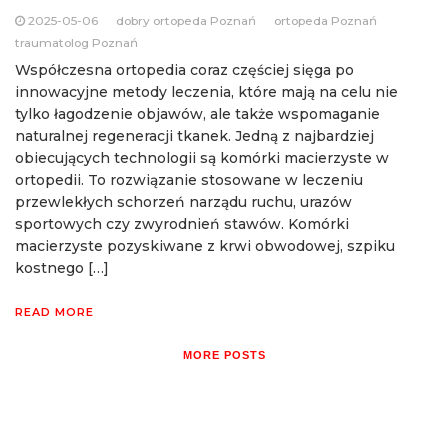
2025-05-06
dobry ortopeda Poznań
ortopeda Poznań
traumatolog Poznań
Współczesna ortopedia coraz częściej sięga po
innowacyjne metody leczenia, które mają na celu nie
tylko łagodzenie objawów, ale także wspomaganie
naturalnej regeneracji tkanek. Jedną z najbardziej
obiecujących technologii są komórki macierzyste w
ortopedii. To rozwiązanie stosowane w leczeniu
przewlekłych schorzeń narządu ruchu, urazów
sportowych czy zwyrodnień stawów. Komórki
macierzyste pozyskiwane z krwi obwodowej, szpiku
kostnego […]
READ MORE
MORE POSTS