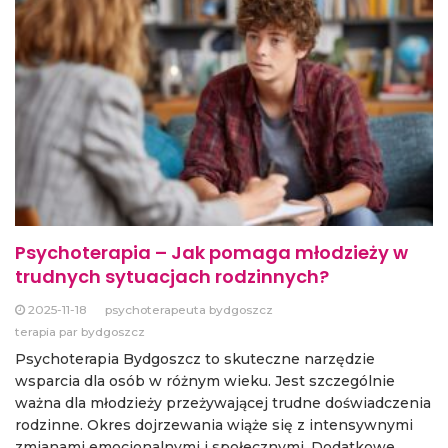
Psychoterapia – Jak pomaga młodzieży w
trudnych sytuacjach rodzinnych?
2025-11-18
psychoterapeuta bydgoszcz
terapia par bydgoszcz
Psychoterapia Bydgoszcz to skuteczne narzędzie
wsparcia dla osób w różnym wieku. Jest szczególnie
ważna dla młodzieży przeżywającej trudne doświadczenia
rodzinne. Okres dojrzewania wiąże się z intensywnymi
zmianami emocjonalnymi i społecznymi. Dodatkowe