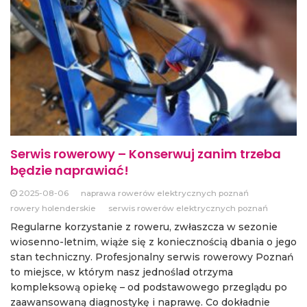
Serwis rowerowy – Konserwuj zanim trzeba
będzie naprawiać!
2025-08-06
naprawa rowerów elektrycznych poznań
rowery holenderskie
serwis rowerów elektrycznych poznań
Regularne korzystanie z roweru, zwłaszcza w sezonie
wiosenno-letnim, wiąże się z koniecznością dbania o jego
stan techniczny. Profesjonalny serwis rowerowy Poznań
to miejsce, w którym nasz jednoślad otrzyma
kompleksową opiekę – od podstawowego przeglądu po
zaawansowaną diagnostykę i naprawę. Co dokładnie