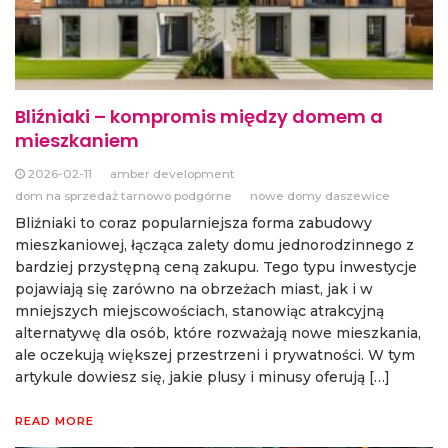
Bliźniaki – kompromis między domem a
mieszkaniem
2026-02-11
amber development
dom na sprzedaż tarnowo podgórne
nowe domy daszewice
Bliźniaki to coraz popularniejsza forma zabudowy
mieszkaniowej, łącząca zalety domu jednorodzinnego z
bardziej przystępną ceną zakupu. Tego typu inwestycje
pojawiają się zarówno na obrzeżach miast, jak i w
mniejszych miejscowościach, stanowiąc atrakcyjną
alternatywę dla osób, które rozważają nowe mieszkania,
ale oczekują większej przestrzeni i prywatności. W tym
artykule dowiesz się, jakie plusy i minusy oferują […]
READ MORE