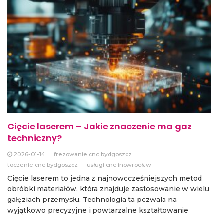
Cięcie laserem – Jakie znaczenie ma gaz
techniczny?
2026-01-14
frezowanie cnc bydgoszcz
toczenie cnc bydgoszcz
usługi cnc inowrocław
Cięcie laserem to jedna z najnowocześniejszych metod
obróbki materiałów, która znajduje zastosowanie w wielu
gałęziach przemysłu. Technologia ta pozwala na
wyjątkowo precyzyjne i powtarzalne kształtowanie