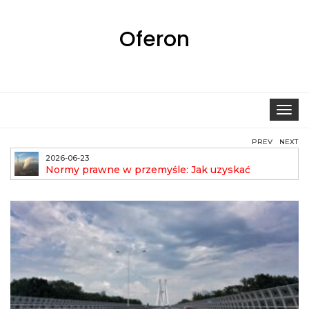
Oferon
Toggle
navigat
PREV
NEXT
2026-06-23
Normy prawne w przemyśle: Jak uzyskać
pozwolenie na emisję?
aut