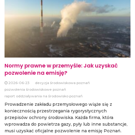
Normy prawne w przemyśle: Jak uzyskać
pozwolenie na emisję?
2026-06-23
decyzja środowiskowa poznań
pozwolenia środowiskowe poznań
raport oddziaływania na środowisko poznań
Prowadzenie zakładu przemysłowego wiąże się z
koniecznością przestrzegania rygorystycznych
przepisów ochrony środowiska. Każda firma, która
wprowadza do powietrza gazy, pyły lub inne substancje,
musi uzyskać oficjalne pozwolenie na emisję Poznań.