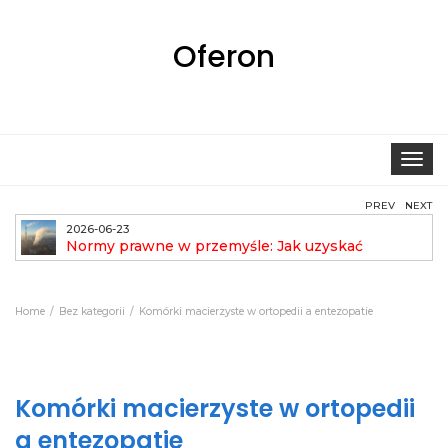
Oferon
Toggle
navigat
PREV
NEXT
2026-06-23
Normy prawne w przemyśle: Jak uzyskać
pozwolenie na emisję?
aut
Home
Bez kategorii
Komórki macierzyste w ortopedii a entezopatie
Komórki macierzyste w ortopedii
a entezopatie