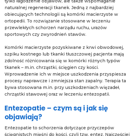
tylko łagodzenie objawów, ale także wspomaganie
naturalnej regeneracji tkanek. Jedną z najbardziej
obiecujących technologii są komórki macierzyste w
ortopedii. To rozwiązanie stosowane w leczeniu
przewlekłych schorzeń narządu ruchu, urazów
sportowych czy zwyrodnień stawów.
Komórki macierzyste pozyskiwane z krwi obwodowej,
szpiku kostnego lub tkanki tłuszczowej pacjenta mają
zdolność różnicowania się w komórki różnych typów
tkanek – m.in. chrząstki, ścięgien czy kości.
Wprowadzenie ich w miejsce uszkodzenia przyspiesza
procesy naprawcze i zmniejsza stan zapalny. Terapia ta
bywa stosowana m.in. przy uszkodzeniach więzadeł,
chrząstki stawowej oraz w leczeniu entezopatii.
Entezopatie – czym są i jak się
objawiają?
Entezopatie to schorzenia dotyczące przyczepów
ścięgnistych mięśni do kości, czyli tzw. entez. Najczęściej