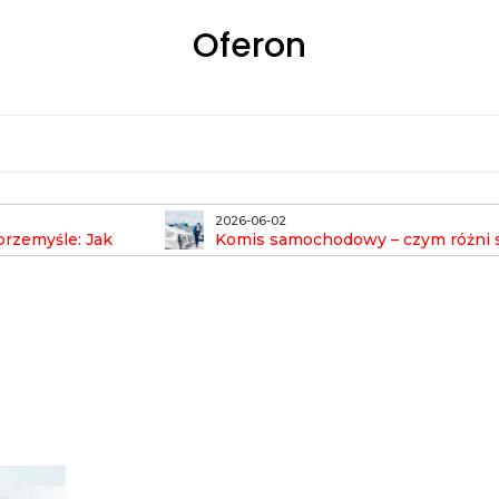
Oferon
2026-06-02
rzemyśle: Jak
Komis samochodowy – czym różni 
emisję?
od skupu aut i co bardziej się opłaca?