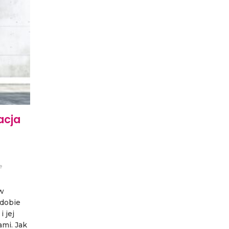
acja
e
w
 dobie
 jej
mi. Jak