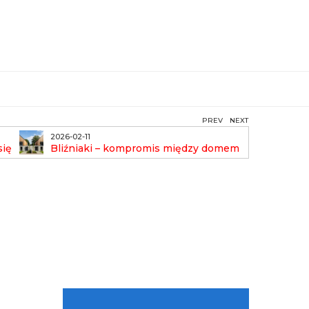
PREV
NEXT
2026-02-11
2026-01-
się
Bliźniaki – kompromis między domem
Cięcie
a mieszkaniem
gaz technic