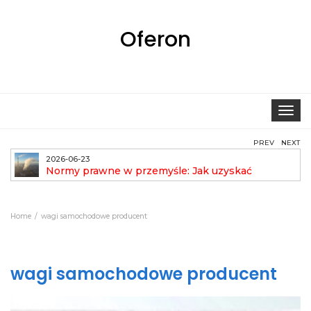
Oferon
Toggle
navigat
PREV
NEXT
2026-06-23
Normy prawne w przemyśle: Jak uzyskać
pozwolenie na emisję?
aut
Home
wagi samochodowe producent
wagi samochodowe producent