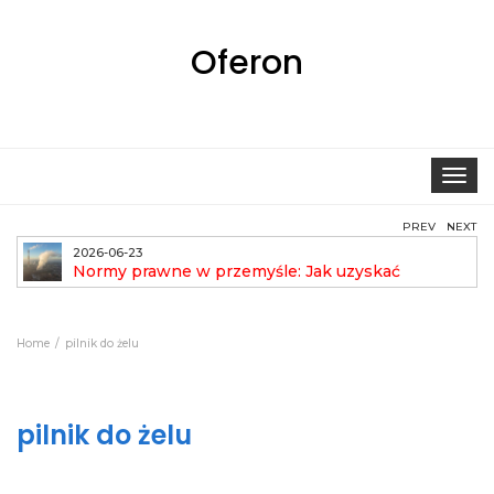
Oferon
Toggle
navigat
PREV
NEXT
2026-06-23
Normy prawne w przemyśle: Jak uzyskać
pozwolenie na emisję?
aut
Home
pilnik do żelu
pilnik do żelu